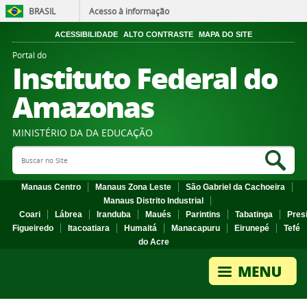
BRASIL
Acesso à informação
ACESSIBILIDADE
ALTO CONTRASTE
MAPA DO SITE
Portal do
Instituto Federal do
Amazonas
MINISTÉRIO DA DA EDUCAÇÃO
Search Site
Sea
Manaus Centro
Manaus Zona Leste
São Gabriel da Cachoeira
Manaus Distrito Industrial
Coari
Lábrea
Iranduba
Maués
Parintins
Tabatinga
Pres
Figueiredo
Itacoatiara
Humaitá
Manacapuru
Eirunepé
Tefé
do Acre