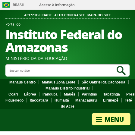
BRASIL
Acesso à informação
ACESSIBILIDADE
ALTO CONTRASTE
MAPA DO SITE
Portal do
Instituto Federal do
Amazonas
MINISTÉRIO DA DA EDUCAÇÃO
Search Site
Sea
Manaus Centro
Manaus Zona Leste
São Gabriel da Cachoeira
Manaus Distrito Industrial
Coari
Lábrea
Iranduba
Maués
Parintins
Tabatinga
Pres
Figueiredo
Itacoatiara
Humaitá
Manacapuru
Eirunepé
Tefé
do Acre