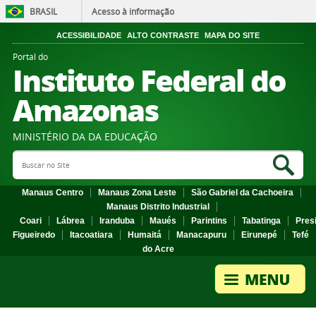
BRASIL
Acesso à informação
ACESSIBILIDADE
ALTO CONTRASTE
MAPA DO SITE
Portal do
Instituto Federal do
Amazonas
MINISTÉRIO DA DA EDUCAÇÃO
Search Site
Sea
Manaus Centro
Manaus Zona Leste
São Gabriel da Cachoeira
Manaus Distrito Industrial
Coari
Lábrea
Iranduba
Maués
Parintins
Tabatinga
Pres
Figueiredo
Itacoatiara
Humaitá
Manacapuru
Eirunepé
Tefé
do Acre