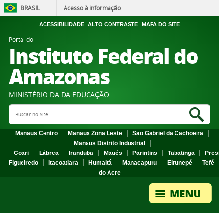
BRASIL
Acesso à informação
ACESSIBILIDADE
ALTO CONTRASTE
MAPA DO SITE
Portal do
Instituto Federal do
Amazonas
MINISTÉRIO DA DA EDUCAÇÃO
Search Site
Sea
Manaus Centro
Manaus Zona Leste
São Gabriel da Cachoeira
Manaus Distrito Industrial
Coari
Lábrea
Iranduba
Maués
Parintins
Tabatinga
Pres
Figueiredo
Itacoatiara
Humaitá
Manacapuru
Eirunepé
Tefé
do Acre