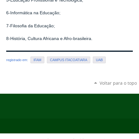
5-Educação Profissional e Tecnológica;
6-Informática na Educação;
7-Filosofia da Educação;
8-História, Cultura Africana e Afro-brasileira.
registrado em:
IFAM
CAMPUS ITACOATIARA
UAB
Voltar para o topo