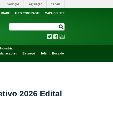
Serviços
Legislação
Canais
LIDADE
ALTO CONTRASTE
MAPA DO SITE
Search Site
Search Site
Twitter
Facebook
YouTube
Industrial
Manacapuru
Eirunepé
Tefé
Boca do
ivo 2026 Edital