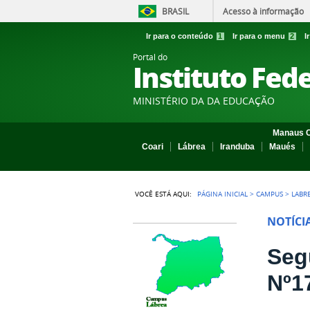
BRASIL
Acesso à informação
Ir para o conteúdo
1
Ir para o menu
2
I
Portal do
Instituto Fed
MINISTÉRIO DA DA EDUCAÇÃO
Manaus C
Coari
Lábrea
Iranduba
Maués
VOCÊ ESTÁ AQUI:
PÁGINA INICIAL
>
CAMPUS
>
LABR
NOTÍCI
Seg
Nº1