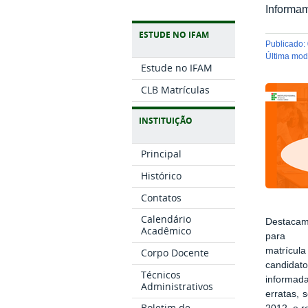
Informam
ESTUDE NO IFAM
publicado
:
última mo
Estude no IFAM
CLB Matrículas
INSTITUIÇÃO
Principal
Histórico
Contatos
Calendário
Destacam
Acadêmico
para
matrícul
Corpo Docente
candidato
Técnicos
informad
Administrativos
erratas, 
Boletim de