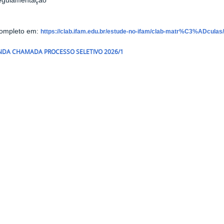
regulamentação
Completo em:
https://clab.ifam.edu.br/estude-no-ifam/clab-matr%C3%ADculas
DA CHAMADA PROCESSO SELETIVO 2026/1