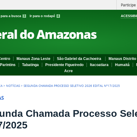
Participe
r para a busca
3
Ir para o rodapé
4
ACESSIBI
eral do Amazonas
entro
Manaus Zona Leste
São Gabriel da Cachoeira
Manaus Distrito 
Parintins
Tabatinga
Presidente Figueiredo
Itacoatiara
Humaitá
Acre
EA
>
NOTÍCIAS
>
SEGUNDA CHAMADA PROCESSO SELETIVO 2026 EDITAL Nº17/2025
AS
unda Chamada Processo Selet
7/2025