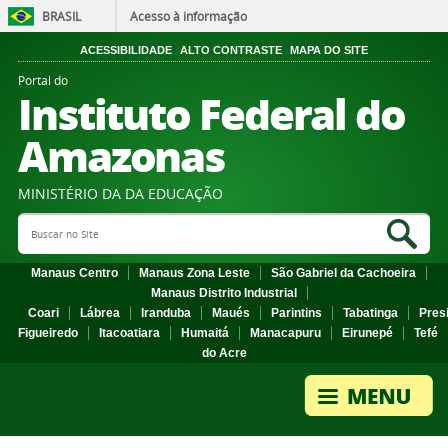
BRASIL
Acesso à informação
ACESSIBILIDADE
ALTO CONTRASTE
MAPA DO SITE
Portal do
Instituto Federal do
Amazonas
MINISTÉRIO DA DA EDUCAÇÃO
Search Site
Sea
Manaus Centro
Manaus Zona Leste
São Gabriel da Cachoeira
Manaus Distrito Industrial
Coari
Lábrea
Iranduba
Maués
Parintins
Tabatinga
Pres
Figueiredo
Itacoatiara
Humaitá
Manacapuru
Eirunepé
Tefé
do Acre