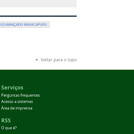
US AVANÇADO MANACAPURU
Voltar para o topo
Serviços
Perguntas frequentes
Acesso a sistemas
Área de imprensa
RSS
O que é?