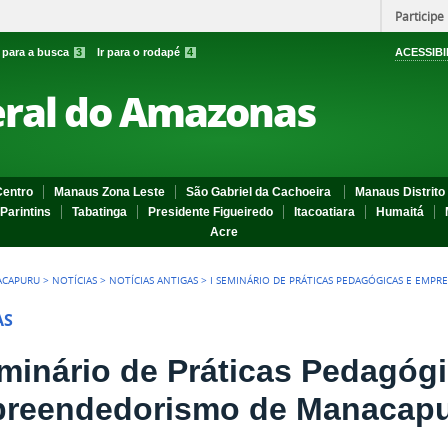
Participe
r para a busca
3
Ir para o rodapé
4
ACESSIBI
eral do Amazonas
entro
Manaus Zona Leste
São Gabriel da Cachoeira
Manaus Distrito 
Parintins
Tabatinga
Presidente Figueiredo
Itacoatiara
Humaitá
Acre
ACAPURU
>
NOTÍCIAS
>
NOTÍCIAS ANTIGAS
>
I SEMINÁRIO DE PRÁTICAS PEDAGÓGICAS E EM
AS
eminário de Práticas Pedagóg
reendedorismo de Manacap