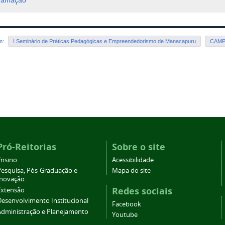
ramação
em:
I Seminário de Práticas Pedagógicas e Empreendedorismo de Manacapuru
CAMP
Pró-Reitorias
Sobre o site
Ensino
Acessibilidade
Pesquisa, Pós-Graduação e
Mapa do site
Inovação
Redes sociais
Extensão
Desenvolvimento Institucional
Facebook
Administração e Planejamento
Youtube