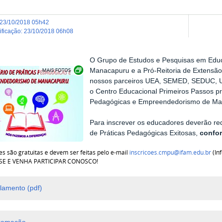
23/10/2018 05h42
dificação
:
23/10/2018 06h08
O Grupo de Estudos e Pesquisas em Ed
Show image carousel
Manacapuru e a Pró-Reitoria de Extensã
nossos parceiros UEA, SEMED, SEDUC, UN
o Centro Educacional Primeiros Passos p
Pedagógicas e Empreendedorismo de Ma
Para inscrever os educadores deverão red
de Práticas Pedagógicas Exitosas,
confo
es são gratuitas e devem ser feitas pelo e-mail
inscricoes.cmpu@ifam.edu.br
(In
SE E VENHA PARTICIPAR CONOSCO!
lamento (pdf)