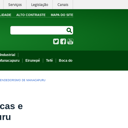
Serviços
Legislação
Canais
LIDADE
ALTO CONTRASTE
MAPA DO SITE
Search Site
Search Site
Twitter
Facebook
YouTube
Industrial
Manacapuru
Eirunepé
Tefé
Boca do
PREENDEDORISMO DE MANACAPURU
icas e
uru