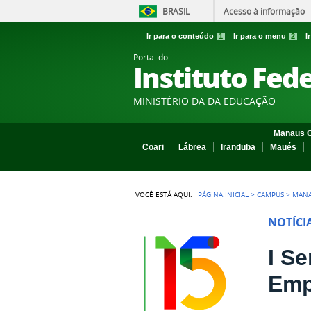
BRASIL
Acesso à informação
Ir para o conteúdo
1
Ir para o menu
2
I
Portal do
Instituto Fed
MINISTÉRIO DA DA EDUCAÇÃO
Manaus C
Coari
Lábrea
Iranduba
Maués
VOCÊ ESTÁ AQUI:
PÁGINA INICIAL
>
CAMPUS
>
MAN
NOTÍCI
I S
Emp