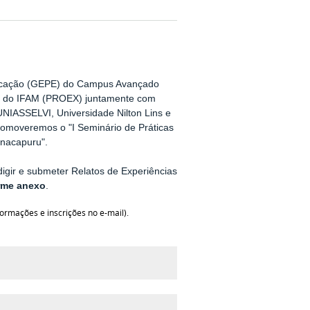
ucação (GEPE) do Campus Avançado
o do IFAM (PROEX) juntamente com
IASSELVI, Universidade Nilton Lins e
romoveremos o "I Seminário de Práticas
nacapuru".
igir e submeter Relatos de Experiências
rme anexo
.
formações e inscrições no e-mail).