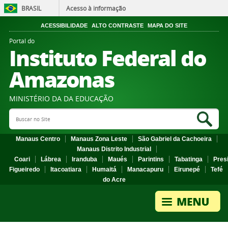
BRASIL
Acesso à informação
ACESSIBILIDADE
ALTO CONTRASTE
MAPA DO SITE
Portal do
Instituto Federal do
Amazonas
MINISTÉRIO DA DA EDUCAÇÃO
Search Site
Sea
Manaus Centro
Manaus Zona Leste
São Gabriel da Cachoeira
Manaus Distrito Industrial
Coari
Lábrea
Iranduba
Maués
Parintins
Tabatinga
Pres
Figueiredo
Itacoatiara
Humaitá
Manacapuru
Eirunepé
Tefé
do Acre