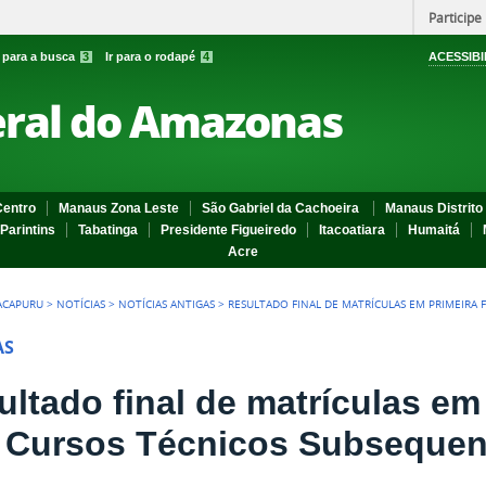
Participe
r para a busca
3
Ir para o rodapé
4
ACESSIBI
eral do Amazonas
entro
Manaus Zona Leste
São Gabriel da Cachoeira
Manaus Distrito 
Parintins
Tabatinga
Presidente Figueiredo
Itacoatiara
Humaitá
Acre
ACAPURU
>
NOTÍCIAS
>
NOTÍCIAS ANTIGAS
>
RESULTADO FINAL DE MATRÍCULAS EM PRIMEIRA 
AS
ultado final de matrículas em
 Cursos Técnicos Subsequen