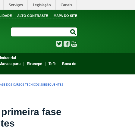
Serviços
Legislação
Canais
LIDADE
ALTO CONTRASTE
MAPA DO SITE
Search Site
Search Site
Twitter
Facebook
YouTube
Industrial
Manacapuru
Eirunepé
Tefé
Boca do
FASE DOS CURSOS TÉCNICOS SUBSEQUENTES
 primeira fase
tes