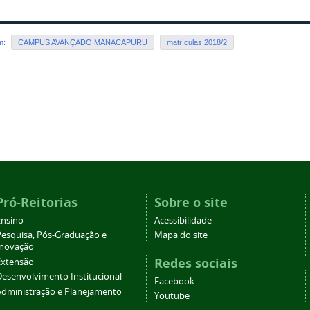
em:
CAMPUS AVANÇADO MANACAPURU
matrículas 2018/2
Pró-Reitorias
Sobre o site
Ensino
Acessibilidade
Pesquisa, Pós-Graduação e
Mapa do site
Inovação
Redes sociais
Extensão
Desenvolvimento Institucional
Facebook
Administração e Planejamento
Youtube