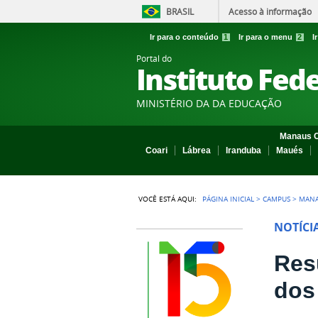
BRASIL
Acesso à informação
Ir para o conteúdo
1
Ir para o menu
2
I
Portal do
Instituto Fed
MINISTÉRIO DA DA EDUCAÇÃO
Manaus C
Coari
Lábrea
Iranduba
Maués
VOCÊ ESTÁ AQUI:
PÁGINA INICIAL
>
CAMPUS
>
MAN
NOTÍCI
Res
dos