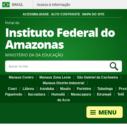
BRASIL
Acesso à informação
ACESSIBILIDADE
ALTO CONTRASTE
MAPA DO SITE
Portal do
Instituto Federal do
Amazonas
MINISTÉRIO DA DA EDUCAÇÃO
Search Site
Sea
Manaus Centro
Manaus Zona Leste
São Gabriel da Cachoeira
Manaus Distrito Industrial
Coari
Lábrea
Iranduba
Maués
Parintins
Tabatinga
Pres
Figueiredo
Itacoatiara
Humaitá
Manacapuru
Eirunepé
Tefé
do Acre