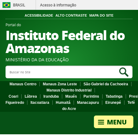
BRASIL
Acesso à informação
ACESSIBILIDADE
ALTO CONTRASTE
MAPA DO SITE
Portal do
Instituto Federal do
Amazonas
MINISTÉRIO DA DA EDUCAÇÃO
Search Site
Sea
Manaus Centro
Manaus Zona Leste
São Gabriel da Cachoeira
Manaus Distrito Industrial
Coari
Lábrea
Iranduba
Maués
Parintins
Tabatinga
Pres
Figueiredo
Itacoatiara
Humaitá
Manacapuru
Eirunepé
Tefé
do Acre