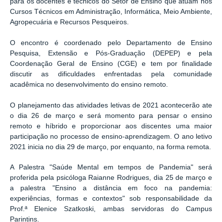
para os docentes e técnicos do Setor de Ensino que atuam nos
Cursos Técnicos em Administração, Informática, Meio Ambiente,
Agropecuária e Recursos Pesqueiros.
O encontro é coordenado pelo Departamento de Ensino
Pesquisa, Extensão e Pós-Graduação (DEPEP) e pela
Coordenação Geral de Ensino (CGE) e tem por finalidade
discutir as dificuldades enfrentadas pela comunidade
acadêmica no desenvolvimento do ensino remoto.
O planejamento das atividades letivas de 2021 acontecerão ate
o dia 26 de março e será momento para pensar o ensino
remoto e híbrido e proporcionar aos discentes uma maior
participação no processo de ensino-aprendizagem. O ano letivo
2021 inicia no dia 29 de março, por enquanto, na forma remota.
A Palestra "Saúde Mental em tempos de Pandemia" será
proferida pela psicóloga Raianne Rodrigues, dia 25 de março e
a palestra "
Ensino a distância em foco na pandemia:
experiências, formas e contextos" sob responsabilidade da
Prof.ª Elenice Szatkoski, ambas servidoras do Campus
Parintins.