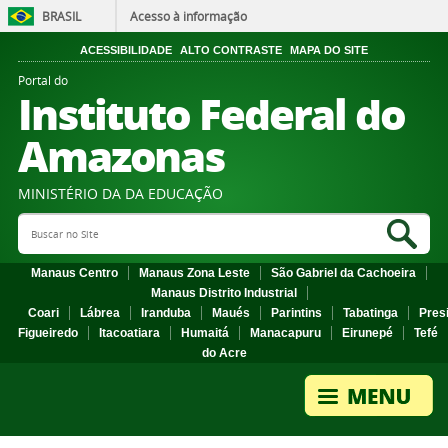
BRASIL
Acesso à informação
ACESSIBILIDADE
ALTO CONTRASTE
MAPA DO SITE
Portal do
Instituto Federal do
Amazonas
MINISTÉRIO DA DA EDUCAÇÃO
Search Site
Sea
Manaus Centro
Manaus Zona Leste
São Gabriel da Cachoeira
Manaus Distrito Industrial
Coari
Lábrea
Iranduba
Maués
Parintins
Tabatinga
Pres
Figueiredo
Itacoatiara
Humaitá
Manacapuru
Eirunepé
Tefé
do Acre