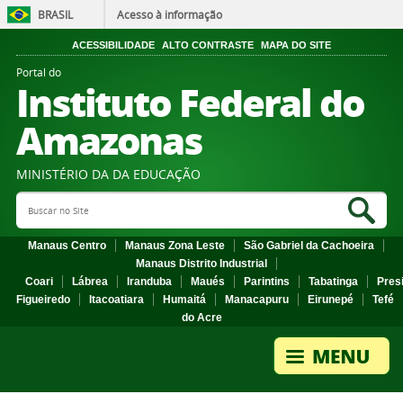
BRASIL
Acesso à informação
ACESSIBILIDADE
ALTO CONTRASTE
MAPA DO SITE
Portal do
Instituto Federal do
Amazonas
MINISTÉRIO DA DA EDUCAÇÃO
Search Site
Sea
Manaus Centro
Manaus Zona Leste
São Gabriel da Cachoeira
Manaus Distrito Industrial
Coari
Lábrea
Iranduba
Maués
Parintins
Tabatinga
Pres
Figueiredo
Itacoatiara
Humaitá
Manacapuru
Eirunepé
Tefé
do Acre