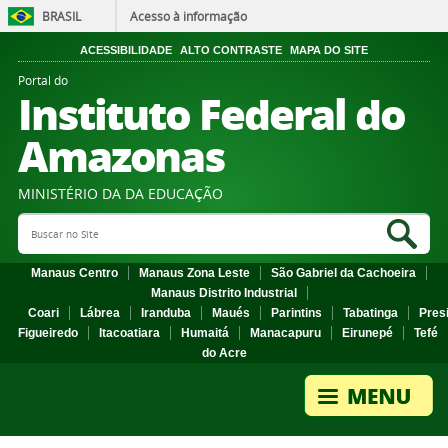
BRASIL
Acesso à informação
ACESSIBILIDADE
ALTO CONTRASTE
MAPA DO SITE
Portal do
Instituto Federal do
Amazonas
MINISTÉRIO DA DA EDUCAÇÃO
Search Site
Sea
Manaus Centro
Manaus Zona Leste
São Gabriel da Cachoeira
Manaus Distrito Industrial
Coari
Lábrea
Iranduba
Maués
Parintins
Tabatinga
Pres
Figueiredo
Itacoatiara
Humaitá
Manacapuru
Eirunepé
Tefé
do Acre