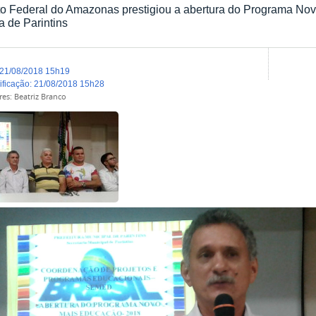
uto Federal do Amazonas prestigiou a abertura do Programa N
ra de Parintins
21/08/2018 15h19
dificação
:
21/08/2018 15h28
res:
Beatriz Branco