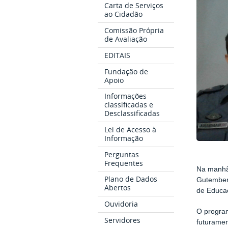
Carta de Serviços
ao Cidadão
Comissão Própria
de Avaliação
EDITAIS
Fundação de
Apoio
Informações
classificadas e
Desclassificadas
Lei de Acesso à
Informação
Perguntas
Frequentes
Na manhã 
Plano de Dados
Gutember
Abertos
de Educaç
Ouvidoria
O progra
Servidores
futuramen