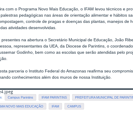
ra com o Programa Novo Mais Educação, o IFAM levou técnicos e profe
e palestras pedagógicas nas áreas de orientação alimentar e hábitos sa
mpostagem, controle de pragas e doenças das plantas, manejos de ho
s das atividades desenvolvidas.
 presentes na abertura o Secretário Municipal de Educação, João Ribe
ssoa, representantes da UEA, da Diocese de Parintins, o coordenador d
ussemar Godinho, bem como as escolas que serão atendidas pelo proje
ção.
esta parceria o Instituto Federal do Amazonas reafirma seu comprom
hando conhecimentos além dos muros de nossa Instituição.
4.jpeg
em:
Campus Parintins
IFAM PARINTINS
PREFEITURA MUNICIPAL DE PARINTI
MA NOVO MAIS EDUCAÇÃO
IFAM
CAMPUS