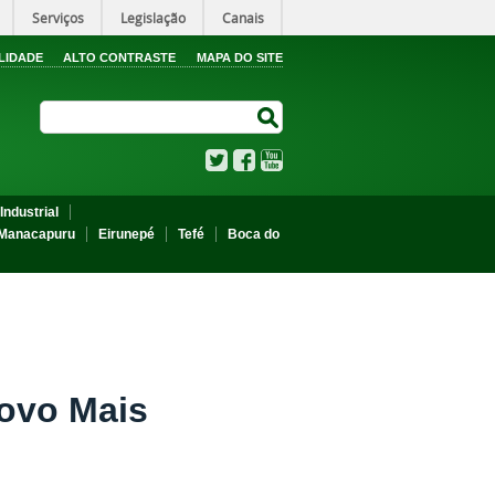
Serviços
Legislação
Canais
LIDADE
ALTO CONTRASTE
MAPA DO SITE
Search Site
Search Site
Twitter
Facebook
YouTube
Industrial
Manacapuru
Eirunepé
Tefé
Boca do
ovo Mais