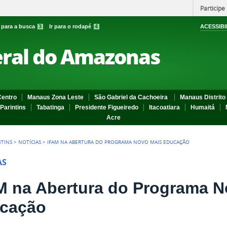
Participe
r para a busca
3
Ir para o rodapé
4
ACESSIBI
eral do Amazonas
entro
Manaus Zona Leste
São Gabriel da Cachoeira
Manaus Distrito 
Parintins
Tabatinga
Presidente Figueiredo
Itacoatiara
Humaitá
Acre
NTINS
>
NOTÍCIAS
>
IFAM NA ABERTURA DO PROGRAMA NOVO MAIS EDUCAÇÃO
AS
M na Abertura do Programa N
cação