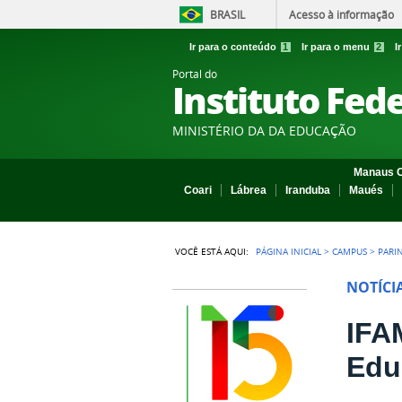
BRASIL
Acesso à informação
Ir para o conteúdo
1
Ir para o menu
2
I
Portal do
Instituto Fed
MINISTÉRIO DA DA EDUCAÇÃO
Manaus C
Coari
Lábrea
Iranduba
Maués
VOCÊ ESTÁ AQUI:
PÁGINA INICIAL
>
CAMPUS
>
PARI
NOTÍCI
IFA
Edu