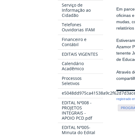
Serviço de
Em parcei
Informação ao
Cidadão
oficinas 
mudas, co
Telefones
relatório
Ouvidorias IFAM
Financeiro e
Estiveram
Contábil
Azamor Pe
tenente J
EDITAIS VIGENTES
de Educa
Calendário
Acadêmico
Através d
Processos
compartil
Seletivos
e5048dd975ca41538a9c2f62d7d3ace
registrado 
EDITAL Nº008 -
PROJETOS
PROGRA
INTEGRAIS -
APOIO PCD.pdf
EDITAL Nº005-
Minuta do Edital