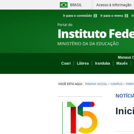
BRASIL
Acesso à informação
Ir para o conteúdo
1
Ir para o menu
2
I
Portal do
Instituto Fed
MINISTÉRIO DA DA EDUCAÇÃO
Manaus C
Coari
Lábrea
Iranduba
Maués
VOCÊ ESTÁ AQUI:
PÁGINA INICIAL
>
CAMPUS
>
PARI
NOTÍCI
Inic