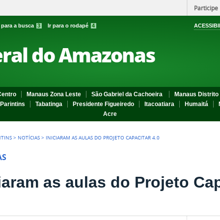
Participe
r para a busca
3
Ir para o rodapé
4
ACESSIBI
eral do Amazonas
entro
Manaus Zona Leste
São Gabriel da Cachoeira
Manaus Distrito 
Parintins
Tabatinga
Presidente Figueiredo
Itacoatiara
Humaitá
Acre
NTINS
>
NOTÍCIAS
>
INICIARAM AS AULAS DO PROJETO CAPACITAR 4.0
AS
iaram as aulas do Projeto Cap