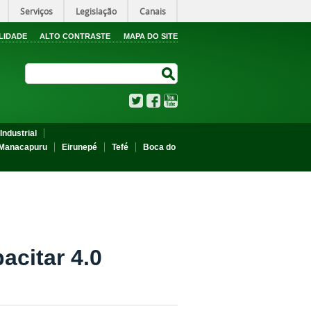
Serviços
Legislação
Canais
LIDADE
ALTO CONTRASTE
MAPA DO SITE
Search Site
Search Site
Twitter
Facebook
YouTube
Industrial
Manacapuru
Eirunepé
Tefé
Boca do
acitar 4.0