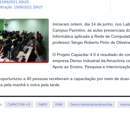
15/06/2021 20h20
dificação
:
15/06/2021 20h27
Iniciaram ontem, dia 14 de junho, nos Lab
Campus Parintins, as aulas presenciais d
Informática aplicada à Rede de Computad
professor Sérgio Roberto Pinto de Oliveira
O Projeto Capacitar 4.0 é resultado de c
empresa Denso Industrial da Amazônia co
Apoio ao Ensino, Pesquisa e Interiorizaçã
 oportunizou a 40 pessoas receberam a capacitação por meio de duas
 pela manhã e outra pela tarde.
em:
CAPACITAR 4.0
FAEPI
IFAM
Denso Industrial da Amazônia
inform