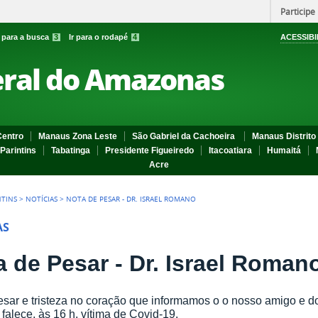
Participe
r para a busca
3
Ir para o rodapé
4
ACESSIBI
eral do Amazonas
entro
Manaus Zona Leste
São Gabriel da Cachoeira
Manaus Distrito 
Parintins
Tabatinga
Presidente Figueiredo
Itacoatiara
Humaitá
Acre
NTINS
>
NOTÍCIAS
>
NOTA DE PESAR - DR. ISRAEL ROMANO
AS
a de Pesar - Dr. Israel Roman
sar e tristeza no coração que informamos o o nosso amigo e doc
alece, às 16 h, vítima de Covid-19.