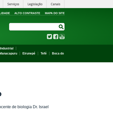
Serviços
Legislação
Canais
LIDADE
ALTO CONTRASTE
MAPA DO SITE
Search Site
Search Site
Twitter
Facebook
YouTube
Industrial
Manacapuru
Eirunepé
Tefé
Boca do
o
ente de biologia Dr. Israel