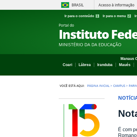
BRASIL
Acesso à informação
Ir para o conteúdo
1
Ir para o menu
2
I
Portal do
Instituto Fed
MINISTÉRIO DA DA EDUCAÇÃO
Manaus C
Coari
Lábrea
Iranduba
Maués
VOCÊ ESTÁ AQUI:
PÁGINA INICIAL
>
CAMPUS
>
PARI
NOTÍCI
Not
É com pe
Romano f