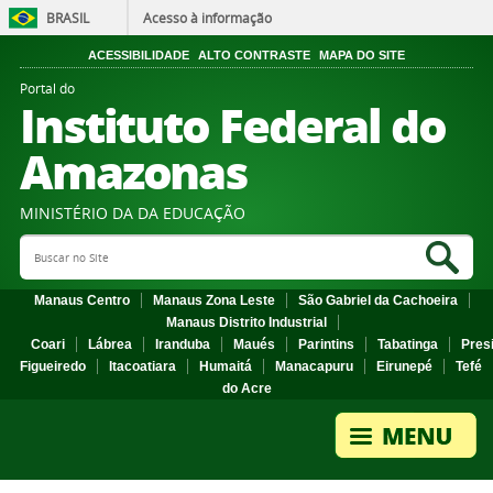
BRASIL
Acesso à informação
ACESSIBILIDADE
ALTO CONTRASTE
MAPA DO SITE
Portal do
Instituto Federal do
Amazonas
MINISTÉRIO DA DA EDUCAÇÃO
Search Site
Sea
Manaus Centro
Manaus Zona Leste
São Gabriel da Cachoeira
Manaus Distrito Industrial
Coari
Lábrea
Iranduba
Maués
Parintins
Tabatinga
Pres
Figueiredo
Itacoatiara
Humaitá
Manacapuru
Eirunepé
Tefé
do Acre