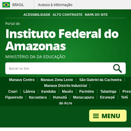
BRASIL
Acesso à informação
ACESSIBILIDADE
ALTO CONTRASTE
MAPA DO SITE
Portal do
Instituto Federal do
Amazonas
MINISTÉRIO DA DA EDUCAÇÃO
Search Site
Sea
Manaus Centro
Manaus Zona Leste
São Gabriel da Cachoeira
Manaus Distrito Industrial
Coari
Lábrea
Iranduba
Maués
Parintins
Tabatinga
Pres
Figueiredo
Itacoatiara
Humaitá
Manacapuru
Eirunepé
Tefé
do Acre