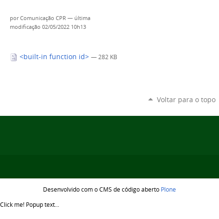
por
Comunicação CPR
—
última
modificação
02/05/2022 10h13
<built-in function id>
— 282 KB
Voltar para o topo
Desenvolvido com o CMS de código aberto
Plone
Click me!
Popup text...