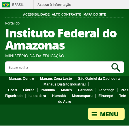
BRASIL
Acesso à informação
ACESSIBILIDADE
ALTO CONTRASTE
MAPA DO SITE
Portal do
Instituto Federal do
Amazonas
MINISTÉRIO DA DA EDUCAÇÃO
Search Site
Sea
Manaus Centro
Manaus Zona Leste
São Gabriel da Cachoeira
Manaus Distrito Industrial
Coari
Lábrea
Iranduba
Maués
Parintins
Tabatinga
Pres
Figueiredo
Itacoatiara
Humaitá
Manacapuru
Eirunepé
Tefé
do Acre