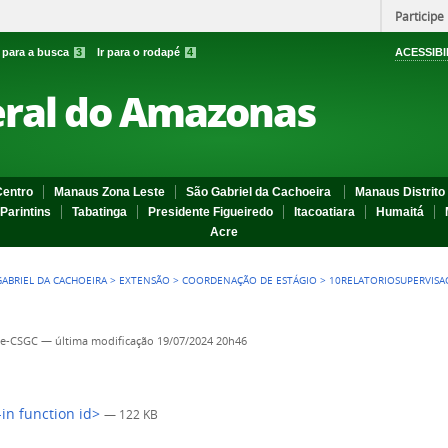
Participe
r para a busca
3
Ir para o rodapé
4
ACESSIBI
eral do Amazonas
entro
Manaus Zona Leste
São Gabriel da Cachoeira
Manaus Distrito 
Parintins
Tabatinga
Presidente Figueiredo
Itacoatiara
Humaitá
Acre
GABRIEL DA CACHOEIRA
>
EXTENSÃO
>
COORDENAÇÃO DE ESTÁGIO
>
10RELATORIOSUPERVISA
te-CSGC
—
última modificação
19/07/2024 20h46
-in function id>
— 122 KB