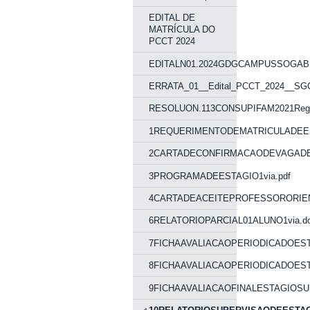
EDITAL DE
MATRÍCULA DO
PCCT 2024
EDITALN01.2024GDGCAMPUSSOGABR
ERRATA_01__Edital_PCCT_2024__SGC
RESOLUON.113CONSUPIFAM2021Regulam
1REQUERIMENTODEMATRICULADEEST
2CARTADECONFIRMACAODEVAGADEE
3PROGRAMADEESTAGIO1via.pdf
4CARTADEACEITEPROFESSORORIENT
6RELATORIOPARCIAL01ALUNO1via.d
7FICHAAVALIACAOPERIODICADOEST
8FICHAAVALIACAOPERIODICADOEST
9FICHAAVALIACAOFINALESTAGIOSUP