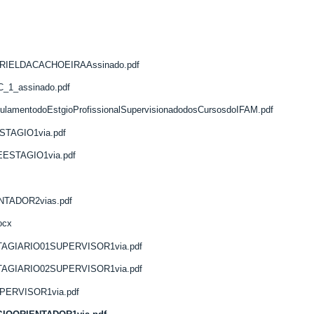
IELDACACHOEIRAAssinado.pdf
_1_assinado.pdf
entodoEstgioProfissionalSupervisionadodosCursosdoIFAM.pdf
AGIO1via.pdf
STAGIO1via.pdf
ADOR2vias.pdf
ocx
AGIARIO01SUPERVISOR1via.pdf
AGIARIO02SUPERVISOR1via.pdf
ERVISOR1via.pdf