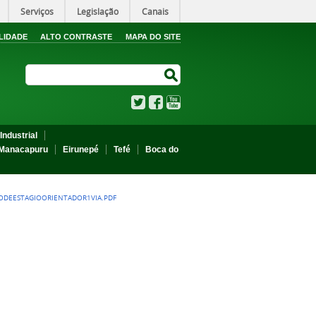
Serviços
Legislação
Canais
LIDADE
ALTO CONTRASTE
MAPA DO SITE
Search Site
Search Site
Twitter
Facebook
YouTube
Industrial
Manacapuru
Eirunepé
Tefé
Boca do
ODEESTAGIOORIENTADOR1VIA.PDF