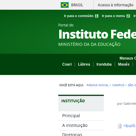
BRASIL
Acesso à informação
Ir para o conteúdo
1
Ir para o menu
2
I
Portal do
Instituto Fed
MINISTÉRIO DA DA EDUCAÇÃO
Manaus C
Coari
Lábrea
Iranduba
Maués
VOCÊ ESTÁ AQUI:
PÁGINA INICIAL
>
CAMPUS
>
SÃO 
INSTITUIÇÃO
por
Gabine
Principal
A instituição
<built
Diretorias