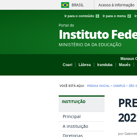
BRASIL
Acesso à informação
Ir para o conteúdo
1
Ir para o menu
2
I
Portal do
Instituto Fed
MINISTÉRIO DA DA EDUCAÇÃO
Manaus C
Coari
Lábrea
Iranduba
Maués
VOCÊ ESTÁ AQUI:
PÁGINA INICIAL
>
CAMPUS
>
SÃO 
PRE
INSTITUIÇÃO
202
Principal
A instituição
por
Gabine
Diretorias