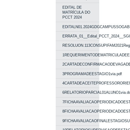
EDITAL DE
MATRÍCULA DO
PCCT 2024
EDITALN01.2024GDGCAMPUSSOGABR
ERRATA_01__Edital_PCCT_2024__SGC
RESOLUON.113CONSUPIFAM2021Regulam
1REQUERIMENTODEMATRICULADEEST
2CARTADECONFIRMACAODEVAGADEE
3PROGRAMADEESTAGIO1via.pdf
4CARTADEACEITEPROFESSORORIENT
6RELATORIOPARCIAL01ALUNO1via.d
7FICHAAVALIACAOPERIODICADOEST
8FICHAAVALIACAOPERIODICADOEST
9FICHAAVALIACAOFINALESTAGIOSUP