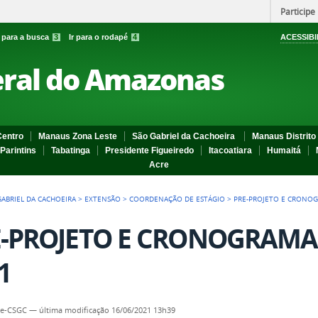
Participe
r para a busca
3
Ir para o rodapé
4
ACESSIBI
eral do Amazonas
entro
Manaus Zona Leste
São Gabriel da Cachoeira
Manaus Distrito 
Parintins
Tabatinga
Presidente Figueiredo
Itacoatiara
Humaitá
Acre
GABRIEL DA CACHOEIRA
>
EXTENSÃO
>
COORDENAÇÃO DE ESTÁGIO
>
PRE-PROJETO E CRONOGR
-PROJETO E CRONOGRAMA - 
1
te-CSGC
—
última modificação
16/06/2021 13h39