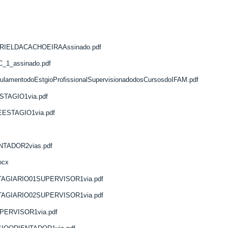
IELDACACHOEIRAAssinado.pdf
_1_assinado.pdf
entodoEstgioProfissionalSupervisionadodosCursosdoIFAM.pdf
AGIO1via.pdf
STAGIO1via.pdf
ADOR2vias.pdf
ocx
AGIARIO01SUPERVISOR1via.pdf
AGIARIO02SUPERVISOR1via.pdf
ERVISOR1via.pdf