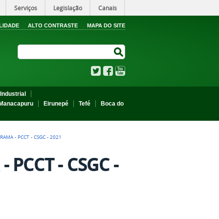
Serviços
Legislação
Canais
LIDADE
ALTO CONTRASTE
MAPA DO SITE
Search Site
Search Site
Twitter
Facebook
YouTube
Industrial
Manacapuru
Eirunepé
Tefé
Boca do
AMA - PCCT - CSGC - 2021
PCCT - CSGC -