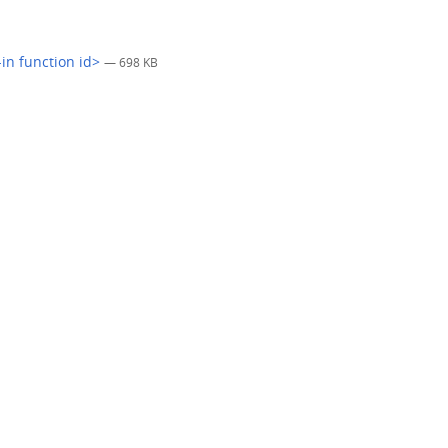
-in function id>
— 698 KB