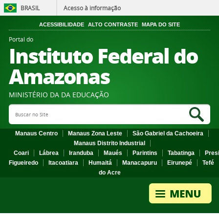
BRASIL
Acesso à informação
ACESSIBILIDADE
ALTO CONTRASTE
MAPA DO SITE
Portal do
Instituto Federal do
Amazonas
MINISTÉRIO DA DA EDUCAÇÃO
Search Site
Sea
Manaus Centro
Manaus Zona Leste
São Gabriel da Cachoeira
Manaus Distrito Industrial
Coari
Lábrea
Iranduba
Maués
Parintins
Tabatinga
Pres
Figueiredo
Itacoatiara
Humaitá
Manacapuru
Eirunepé
Tefé
do Acre