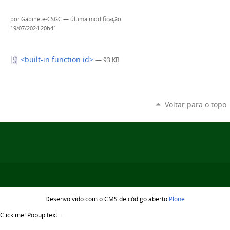
por
Gabinete-CSGC
—
última modificação
19/07/2024 20h41
<built-in function id>
— 93 KB
Voltar para o topo
Desenvolvido com o CMS de código aberto
Plone
Click me!
Popup text...