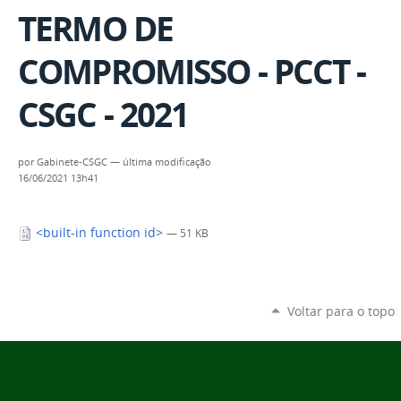
TERMO DE
COMPROMISSO - PCCT -
CSGC - 2021
por
Gabinete-CSGC
—
última modificação
16/06/2021 13h41
<built-in function id>
— 51 KB
Voltar para o topo