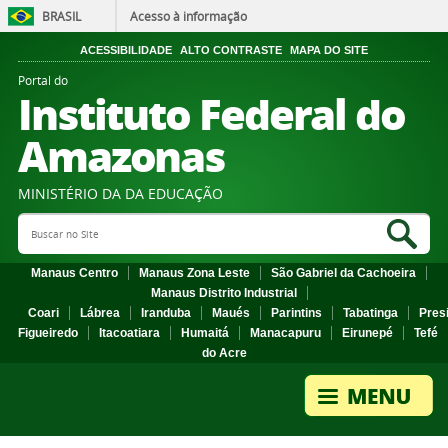
BRASIL
Acesso à informação
ACESSIBILIDADE
ALTO CONTRASTE
MAPA DO SITE
Portal do
Instituto Federal do
Amazonas
MINISTÉRIO DA DA EDUCAÇÃO
Search Site
Sea
Manaus Centro
Manaus Zona Leste
São Gabriel da Cachoeira
Manaus Distrito Industrial
Coari
Lábrea
Iranduba
Maués
Parintins
Tabatinga
Pres
Figueiredo
Itacoatiara
Humaitá
Manacapuru
Eirunepé
Tefé
do Acre