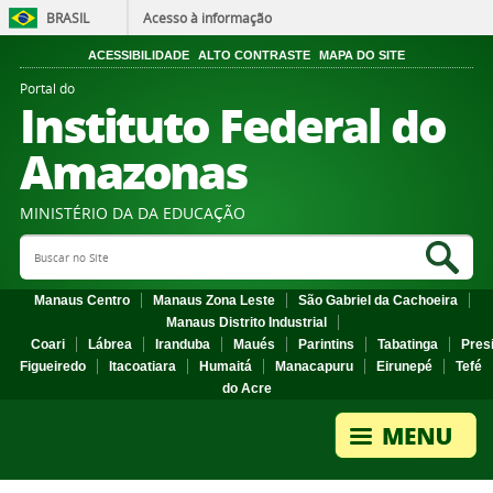
BRASIL
Acesso à informação
ACESSIBILIDADE
ALTO CONTRASTE
MAPA DO SITE
Portal do
Instituto Federal do
Amazonas
MINISTÉRIO DA DA EDUCAÇÃO
Search Site
Sea
Manaus Centro
Manaus Zona Leste
São Gabriel da Cachoeira
Manaus Distrito Industrial
Coari
Lábrea
Iranduba
Maués
Parintins
Tabatinga
Pres
Figueiredo
Itacoatiara
Humaitá
Manacapuru
Eirunepé
Tefé
do Acre