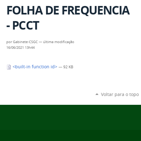
FOLHA DE FREQUENCIA
- PCCT
por
Gabinete-CSGC
—
última modificação
16/06/2021 13h44
<built-in function id>
— 92 KB
Voltar para o topo