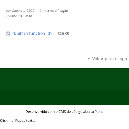
por
Gabinete-CSGC
—
última modificação
26/08/2024 14h30
<built-in function id>
— 326 KB
Voltar para o topo
Desenvolvido com o CMS de código aberto
Plone
Click me!
Popup text...