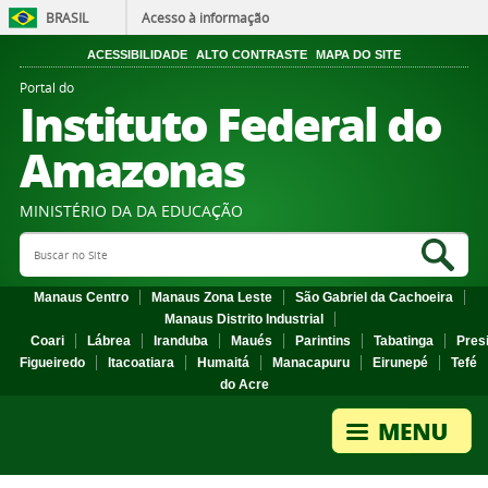
BRASIL
Acesso à informação
ACESSIBILIDADE
ALTO CONTRASTE
MAPA DO SITE
Portal do
Instituto Federal do
Amazonas
MINISTÉRIO DA DA EDUCAÇÃO
Search Site
Sea
Manaus Centro
Manaus Zona Leste
São Gabriel da Cachoeira
Manaus Distrito Industrial
Coari
Lábrea
Iranduba
Maués
Parintins
Tabatinga
Pres
Figueiredo
Itacoatiara
Humaitá
Manacapuru
Eirunepé
Tefé
do Acre