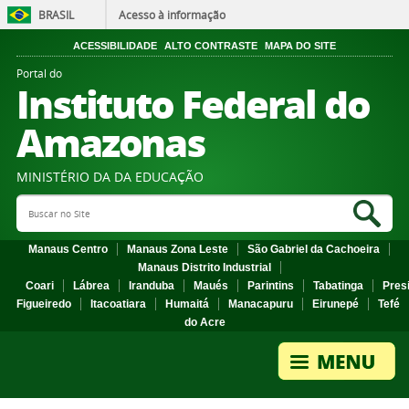
BRASIL
Acesso à informação
ACESSIBILIDADE
ALTO CONTRASTE
MAPA DO SITE
Portal do
Instituto Federal do
Amazonas
MINISTÉRIO DA DA EDUCAÇÃO
Search Site
Sea
Manaus Centro
Manaus Zona Leste
São Gabriel da Cachoeira
Manaus Distrito Industrial
Coari
Lábrea
Iranduba
Maués
Parintins
Tabatinga
Pres
Figueiredo
Itacoatiara
Humaitá
Manacapuru
Eirunepé
Tefé
do Acre