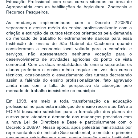
Educação Profissional com seus cursos situados na área de
Agropecuária com as habilitações de Agricultura, Zootecnia e
Recursos Pesqueiros.
As mudanças implementadas com o Decreto 2.208/97
separando o ensino médio do ensino profissionalizante com a
criação e extinção de cursos técnicos orientados pela demanda
do mercado de trabalho foi extremamente danosa para essa
Instituição de ensino de São Gabriel da Cachoeira quando
consideramos a economia local voltada para o comércio e
serviços, não apresentando nenhuma vocação para o
desenvolvimento de atividades agrícolas do ponto de vista
comercial. Com as duas modalidades de ensino separadas os
alunos preferiam o ensino médio regular em vez dos cursos
técnicos, ocasionando o esvaziamento das turmas decretando
assim a falência do ensino profissionalizante, fato agravado
ainda mais com a falta de perspectiva de absorção pelo
mercado de trabalho inexistente no município.
Em 1998, em meio a toda transformação da educação
profissional no país esta instituição de ensino recorre ao ISA e a
FOIRN buscando subsídios para a formulação dos planos de
cursos para atender a demanda das mudanças provindas com
a nova Lei de Diretrizes e Base e particularmente com o
Decreto 2.208/97. Nessa época, após palestras ministradas por
representantes do Instituto Socioambiental, é emitido o primeiro
documento reivindicando uma reestruturação desta Instituição