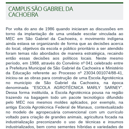
CAMPUS SÃO GABRIEL DA
CACHOEIRA
Por volta do ano de 1986 quando iniciaram as discussões em
torno da implantação de uma unidade escolar vinculada ao
MEC em São Gabriel da Cachoeira, o movimento indígena
ainda estava se organizando de forma que as decisões acerca
do local, objetivos da escola e público prioritário a ser atendido
foram temas não abordados de maneira estratégica, recaindo
então essas decisões aos políticos locais. Neste mesmo
período, em 1988, através do Convênio nº 041 celebrado entre
a Prefeitura Municipal de São Gabriel da Cachoeira e Ministério
da Educação referente ao Processo nº 23034.001074/88-41,
iniciou-se as obras para construção de uma Escola Agrotécnica
no município de São Gabriel da Cachoeira, na época
denominada “ESCOLA AGROTÉCNICA MARLY SARNEY”.
Dessa forma instituída, a Escola Agrotécnica pousa na região
trazendo na bagagem todo um pacote tecnológico difundido
pelo MEC nos mesmos moldes aplicados, por exemplo, na
antiga Escola Agrotécnica Federal de Manaus, contextualizado
no modelo de agropecuária convencional com um currículo
voltado para criação de grandes animais, agricultura focada na
industrialização preconizando o uso de técnicas e insumos
industrializados, bem como sementes híbridas e variedades de