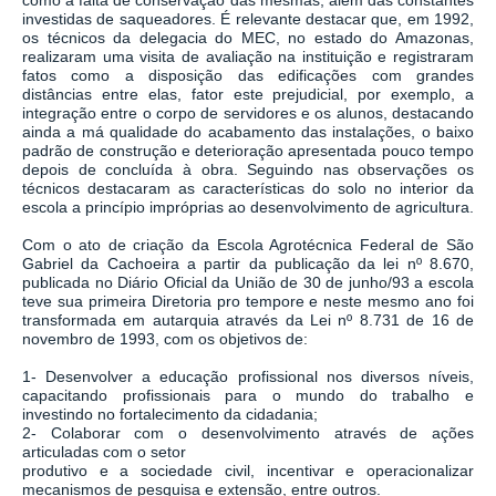
como a falta de conservação das mesmas, além das constantes
investidas de saqueadores. É relevante destacar que, em 1992,
os técnicos da delegacia do MEC, no estado do Amazonas,
realizaram uma visita de avaliação na instituição e registraram
fatos como a disposição das edificações com grandes
distâncias entre elas, fator este prejudicial, por exemplo, a
integração entre o corpo de servidores e os alunos, destacando
ainda a má qualidade do acabamento das instalações, o baixo
padrão de construção e deterioração apresentada pouco tempo
depois de concluída à obra. Seguindo nas observações os
técnicos destacaram as características do solo no interior da
escola a princípio impróprias ao desenvolvimento de agricultura.
Com o ato de criação da Escola Agrotécnica Federal de São
Gabriel da Cachoeira a partir da publicação da lei nº 8.670,
publicada no Diário Oficial da União de 30 de junho/93 a escola
teve sua primeira Diretoria pro tempore e neste mesmo ano foi
transformada em autarquia através da Lei nº 8.731 de 16 de
novembro de 1993, com os objetivos de:
1- Desenvolver a educação profissional nos diversos níveis,
capacitando profissionais para o mundo do trabalho e
investindo no fortalecimento da cidadania;
2- Colaborar com o desenvolvimento através de ações
articuladas com o setor
produtivo e a sociedade civil, incentivar e operacionalizar
mecanismos de pesquisa e extensão, entre outros.