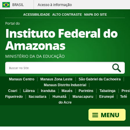
BRASIL
Acesso à informação
ACESSIBILIDADE
ALTO CONTRASTE
MAPA DO SITE
Portal do
Instituto Federal do
Amazonas
MINISTÉRIO DA DA EDUCAÇÃO
Search Site
Sea
Manaus Centro
Manaus Zona Leste
São Gabriel da Cachoeira
Manaus Distrito Industrial
Coari
Lábrea
Iranduba
Maués
Parintins
Tabatinga
Pres
Figueiredo
Itacoatiara
Humaitá
Manacapuru
Eirunepé
Tefé
do Acre