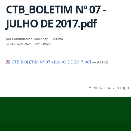
CTB_BOLETIM Nº 07 -
JULHO DE 2017.pdf
por
Comunicação Tabatinga
—
última
modificação
04/10/2023 10h53
CTB_BOLETIM Nº 07 - JULHO DE 2017.pdf
— 943 KB
Voltar para o topo