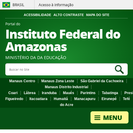
BRASIL
Acesso à informação
ACESSIBILIDADE
ALTO CONTRASTE
MAPA DO SITE
Portal do
Instituto Federal do
Amazonas
MINISTÉRIO DA DA EDUCAÇÃO
Search Site
Sea
Manaus Centro
Manaus Zona Leste
São Gabriel da Cachoeira
Manaus Distrito Industrial
Coari
Lábrea
Iranduba
Maués
Parintins
Tabatinga
Pres
Figueiredo
Itacoatiara
Humaitá
Manacapuru
Eirunepé
Tefé
do Acre