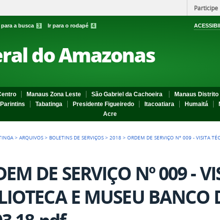
Participe
r para a busca
3
Ir para o rodapé
4
ACESSIBI
eral do Amazonas
entro
Manaus Zona Leste
São Gabriel da Cachoeira
Manaus Distrito 
Parintins
Tabatinga
Presidente Figueiredo
Itacoatiara
Humaitá
Acre
TINGA
>
ARQUIVOS
>
BOLETINS DE SERVIÇOS
>
2018
>
ORDEM DE SERVIÇO Nº 009 - VISITA TÉ
EM DE SERVIÇO Nº 009 - VI
LIOTECA E MUSEU BANCO D