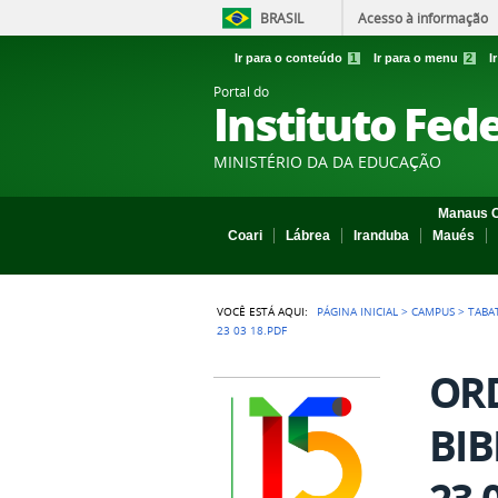
BRASIL
Acesso à informação
Ir para o conteúdo
1
Ir para o menu
2
I
Portal do
Instituto Fed
MINISTÉRIO DA DA EDUCAÇÃO
Manaus C
Coari
Lábrea
Iranduba
Maués
VOCÊ ESTÁ AQUI:
PÁGINA INICIAL
>
CAMPUS
>
TABA
23 03 18.PDF
ORD
BIB