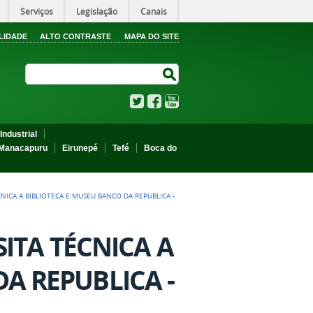
Serviços
Legislação
Canais
LIDADE
ALTO CONTRASTE
MAPA DO SITE
Search Site
Search Site
Twitter
Facebook
YouTube
Industrial
Manacapuru
Eirunepé
Tefé
Boca do
CNICA A BIBLIOTECA E MUSEU BANCO DA REPUBLICA -
SITA TÉCNICA A
A REPUBLICA -