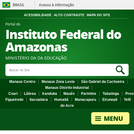
BRASIL
Acesso à informação
ACESSIBILIDADE
ALTO CONTRASTE
MAPA DO SITE
Portal do
Instituto Federal do
Amazonas
MINISTÉRIO DA DA EDUCAÇÃO
Search Site
Sea
Manaus Centro
Manaus Zona Leste
São Gabriel da Cachoeira
Manaus Distrito Industrial
Coari
Lábrea
Iranduba
Maués
Parintins
Tabatinga
Pres
Figueiredo
Itacoatiara
Humaitá
Manacapuru
Eirunepé
Tefé
do Acre