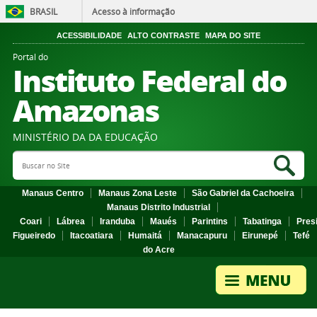
BRASIL
Acesso à informação
ACESSIBILIDADE
ALTO CONTRASTE
MAPA DO SITE
Portal do
Instituto Federal do
Amazonas
MINISTÉRIO DA DA EDUCAÇÃO
Search Site
Sea
Manaus Centro
Manaus Zona Leste
São Gabriel da Cachoeira
Manaus Distrito Industrial
Coari
Lábrea
Iranduba
Maués
Parintins
Tabatinga
Pres
Figueiredo
Itacoatiara
Humaitá
Manacapuru
Eirunepé
Tefé
do Acre