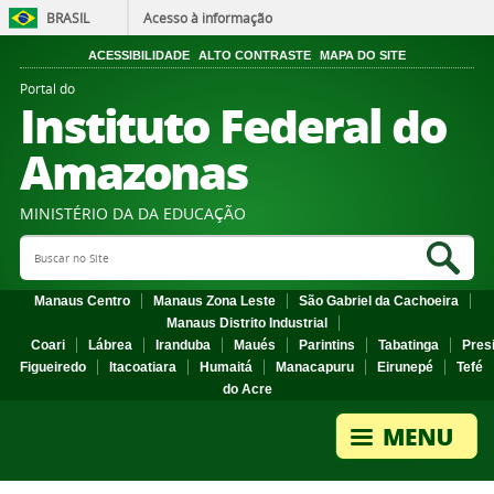
BRASIL
Acesso à informação
ACESSIBILIDADE
ALTO CONTRASTE
MAPA DO SITE
Portal do
Instituto Federal do
Amazonas
MINISTÉRIO DA DA EDUCAÇÃO
Search Site
Sea
Manaus Centro
Manaus Zona Leste
São Gabriel da Cachoeira
Manaus Distrito Industrial
Coari
Lábrea
Iranduba
Maués
Parintins
Tabatinga
Pres
Figueiredo
Itacoatiara
Humaitá
Manacapuru
Eirunepé
Tefé
do Acre