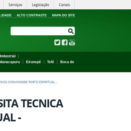
Serviços
Legislação
Canais
LIDADE
ALTO CONTRASTE
MAPA DO SITE
Search Site
Search Site
Twitter
Facebook
YouTube
Industrial
Manacapuru
Eirunepé
Tefé
Boca do
ECNICA COMUNIDADE PORTO ESPIRITUAL -
SITA TECNICA
AL -