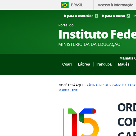
BRASIL
Acesso à informação
Ir para o conteúdo
1
Ir para o menu
2
I
Portal do
Instituto Fed
MINISTÉRIO DA DA EDUCAÇÃO
Manaus C
Coari
Lábrea
Iranduba
Maués
VOCÊ ESTÁ AQUI:
PÁGINA INICIAL
>
CAMPUS
>
TABA
GABRIEL.PDF
ORD
COM