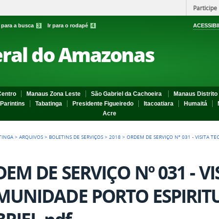
Participe
r para a busca
3
Ir para o rodapé
4
ACESSIBI
eral do Amazonas
entro
Manaus Zona Leste
São Gabriel da Cachoeira
Manaus Distrito 
Parintins
Tabatinga
Presidente Figueiredo
Itacoatiara
Humaitá
Acre
TINGA
>
ARQUIVOS
>
BOLETINS DE SERVIÇOS
>
2018
>
ORDEM DE SERVIÇO Nº 031 - VISITA T
EM DE SERVIÇO Nº 031 - VI
UNIDADE PORTO ESPIRITU