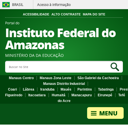
BRASIL
Acesso à informação
ACESSIBILIDADE
ALTO CONTRASTE
MAPA DO SITE
Portal do
Instituto Federal do
Amazonas
MINISTÉRIO DA DA EDUCAÇÃO
Search Site
Sea
Manaus Centro
Manaus Zona Leste
São Gabriel da Cachoeira
Manaus Distrito Industrial
Coari
Lábrea
Iranduba
Maués
Parintins
Tabatinga
Pres
Figueiredo
Itacoatiara
Humaitá
Manacapuru
Eirunepé
Tefé
do Acre