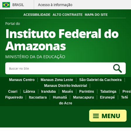
BRASIL
Acesso à informação
ACESSIBILIDADE
ALTO CONTRASTE
MAPA DO SITE
Portal do
Instituto Federal do
Amazonas
MINISTÉRIO DA DA EDUCAÇÃO
Search Site
Sea
Manaus Centro
Manaus Zona Leste
São Gabriel da Cachoeira
Manaus Distrito Industrial
Coari
Lábrea
Iranduba
Maués
Parintins
Tabatinga
Pres
Figueiredo
Itacoatiara
Humaitá
Manacapuru
Eirunepé
Tefé
do Acre