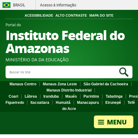
BRASIL
Acesso à informação
ACESSIBILIDADE
ALTO CONTRASTE
MAPA DO SITE
Portal do
Instituto Federal do
Amazonas
MINISTÉRIO DA DA EDUCAÇÃO
Search Site
Sea
Manaus Centro
Manaus Zona Leste
São Gabriel da Cachoeira
Manaus Distrito Industrial
Coari
Lábrea
Iranduba
Maués
Parintins
Tabatinga
Pres
Figueiredo
Itacoatiara
Humaitá
Manacapuru
Eirunepé
Tefé
do Acre