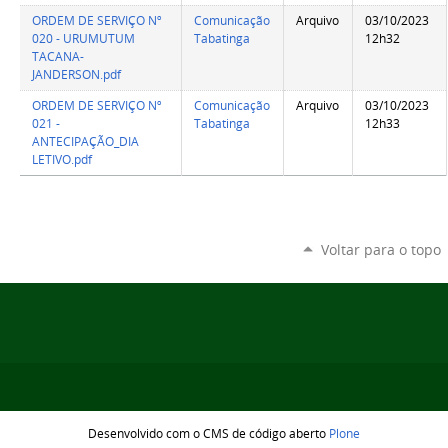
ORDEM DE SERVIÇO Nº
Comunicação
Arquivo
03/10/2023
020 - URUMUTUM
Tabatinga
12h32
TACANA-
JANDERSON.pdf
ORDEM DE SERVIÇO Nº
Comunicação
Arquivo
03/10/2023
021 -
Tabatinga
12h33
ANTECIPAÇÃO_DIA
LETIVO.pdf
Voltar para o topo
Desenvolvido com o CMS de código aberto
Plone