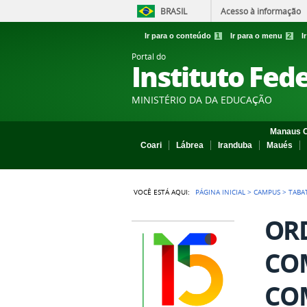
BRASIL
Acesso à informação
Ir para o conteúdo
1
Ir para o menu
2
I
Portal do
Instituto Fed
MINISTÉRIO DA DA EDUCAÇÃO
Manaus C
Coari
Lábrea
Iranduba
Maués
VOCÊ ESTÁ AQUI:
PÁGINA INICIAL
>
CAMPUS
>
TABA
ORD
COM
CO