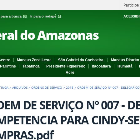
Participe
r para a busca
3
Ir para o rodapé
4
ACESSIBI
eral do Amazonas
entro
Manaus Zona Leste
São Gabriel da Cachoeira
Manaus Distrito 
Parintins
Tabatinga
Presidente Figueiredo
Itacoatiara
Humaitá
Acre
TINGA
>
ARQUIVOS
>
ORDENS DE SERVIÇO
>
2018
>
ORDEM DE SERVIÇO Nº 007 - DELEGAR C
EM DE SERVIÇO Nº 007 - D
PETENCIA PARA CINDY-SE
MPRAS.pdf