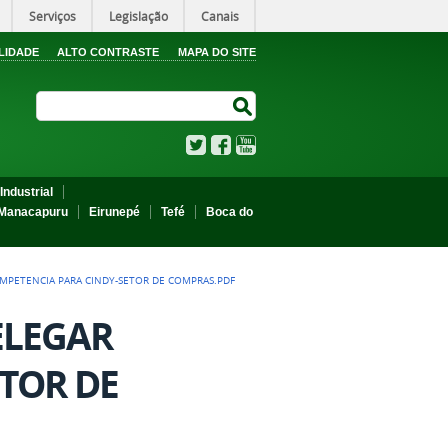
Serviços
Legislação
Canais
LIDADE
ALTO CONTRASTE
MAPA DO SITE
Search Site
Search Site
Twitter
Facebook
YouTube
Industrial
Manacapuru
Eirunepé
Tefé
Boca do
OMPETENCIA PARA CINDY-SETOR DE COMPRAS.PDF
ELEGAR
TOR DE