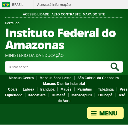
BRASIL
Acesso à informação
ACESSIBILIDADE
ALTO CONTRASTE
MAPA DO SITE
Portal do
Instituto Federal do
Amazonas
MINISTÉRIO DA DA EDUCAÇÃO
Search Site
Sea
Manaus Centro
Manaus Zona Leste
São Gabriel da Cachoeira
Manaus Distrito Industrial
Coari
Lábrea
Iranduba
Maués
Parintins
Tabatinga
Pres
Figueiredo
Itacoatiara
Humaitá
Manacapuru
Eirunepé
Tefé
do Acre