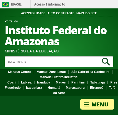
BRASIL
Acesso à informação
ACESSIBILIDADE
ALTO CONTRASTE
MAPA DO SITE
Portal do
Instituto Federal do
Amazonas
MINISTÉRIO DA DA EDUCAÇÃO
Search Site
Sea
Manaus Centro
Manaus Zona Leste
São Gabriel da Cachoeira
Manaus Distrito Industrial
Coari
Lábrea
Iranduba
Maués
Parintins
Tabatinga
Pres
Figueiredo
Itacoatiara
Humaitá
Manacapuru
Eirunepé
Tefé
do Acre