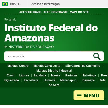
BRASIL
Acesso à informação
ACESSIBILIDADE
ALTO CONTRASTE
MAPA DO SITE
Portal do
Instituto Federal do
Amazonas
MINISTÉRIO DA DA EDUCAÇÃO
Search Site
Sea
Manaus Centro
Manaus Zona Leste
São Gabriel da Cachoeira
Manaus Distrito Industrial
Coari
Lábrea
Iranduba
Maués
Parintins
Tabatinga
Pres
Figueiredo
Itacoatiara
Humaitá
Manacapuru
Eirunepé
Tefé
do Acre