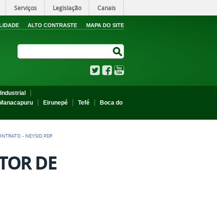
Serviços
Legislação
Canais
LIDADE
ALTO CONTRASTE
MAPA DO SITE
Search Site
Search Site
Twitter
Facebook
YouTube
Industrial
Manacapuru
Eirunepé
Tefé
Boca do
ONTRATO - NEYSID.PDF
ETOR DE