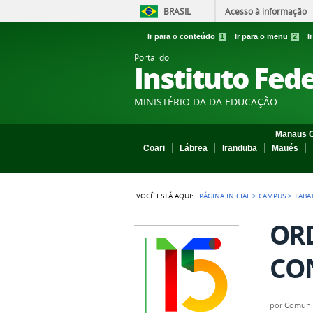
BRASIL
Acesso à informação
Ir para o conteúdo
1
Ir para o menu
2
I
Portal do
Instituto Fed
MINISTÉRIO DA DA EDUCAÇÃO
Manaus C
Coari
Lábrea
Iranduba
Maués
VOCÊ ESTÁ AQUI:
PÁGINA INICIAL
>
CAMPUS
>
TABA
ORD
CON
por
Comuni