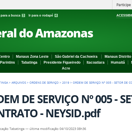
Participe
r para a busca
3
Ir para o rodapé
4
ACESSIBI
eral do Amazonas
entro
Manaus Zona Leste
São Gabriel da Cachoeira
Manaus Distrito 
Parintins
Tabatinga
Presidente Figueiredo
Itacoatiara
Humaitá
Acre
TINGA
>
ARQUIVOS
>
ORDENS DE SERVIÇO
>
2019
>
ORDEM DE SERVIÇO Nº 005 - SETOR DE C
EM DE SERVIÇO Nº 005 - S
TRATO - NEYSID.pdf
cação Tabatinga
—
última modificação
04/10/2023 08h36