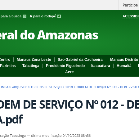
Participe
r para a busca
3
Ir para o rodapé
4
ACESSIBI
eral do Amazonas
entro
Manaus Zona Leste
São Gabriel da Cachoeira
Manaus Distrito 
Parintins
Tabatinga
Presidente Figueiredo
Itacoatiara
Humaitá
Acre
TINGA
>
ARQUIVOS
>
ORDENS DE SERVIÇO
>
2019
>
ORDEM DE SERVIÇO Nº 012 - DEPE - VISIT
EM DE SERVIÇO Nº 012 - DEP
.pdf
cação Tabatinga
—
última modificação
04/10/2023 08h36