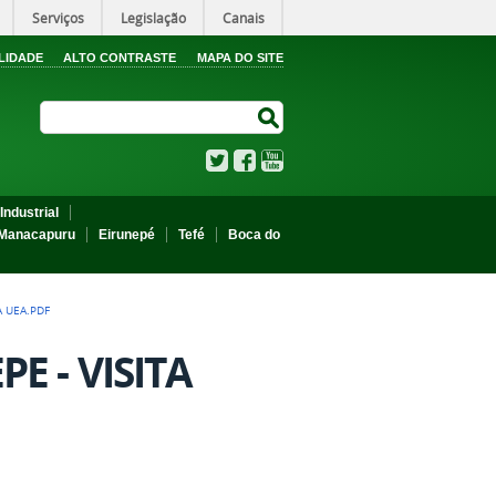
Serviços
Legislação
Canais
LIDADE
ALTO CONTRASTE
MAPA DO SITE
Search Site
Search Site
Twitter
Facebook
YouTube
Industrial
Manacapuru
Eirunepé
Tefé
Boca do
A UEA.PDF
E - VISITA