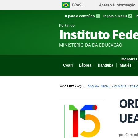
BRASIL
Acesso à informação
Ir para o conteúdo
1
Ir para o menu
2
I
Portal do
Instituto Fed
MINISTÉRIO DA DA EDUCAÇÃO
Manaus C
Coari
Lábrea
Iranduba
Maués
VOCÊ ESTÁ AQUI:
PÁGINA INICIAL
>
CAMPUS
>
TABA
ORD
UEA
por
Comuni