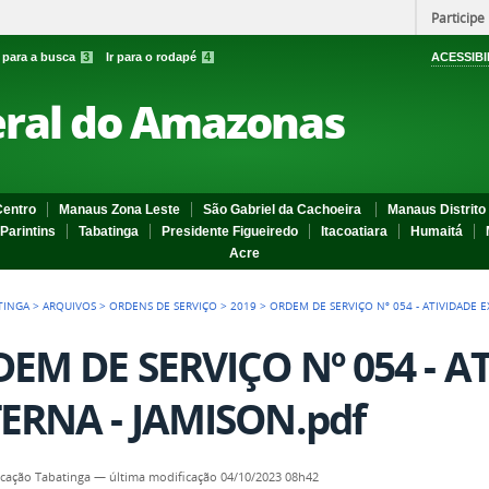
Participe
r para a busca
3
Ir para o rodapé
4
ACESSIBI
eral do Amazonas
entro
Manaus Zona Leste
São Gabriel da Cachoeira
Manaus Distrito 
Parintins
Tabatinga
Presidente Figueiredo
Itacoatiara
Humaitá
Acre
TINGA
>
ARQUIVOS
>
ORDENS DE SERVIÇO
>
2019
>
ORDEM DE SERVIÇO Nº 054 - ATIVIDADE E
EM DE SERVIÇO Nº 054 - A
ERNA - JAMISON.pdf
cação Tabatinga
—
última modificação
04/10/2023 08h42