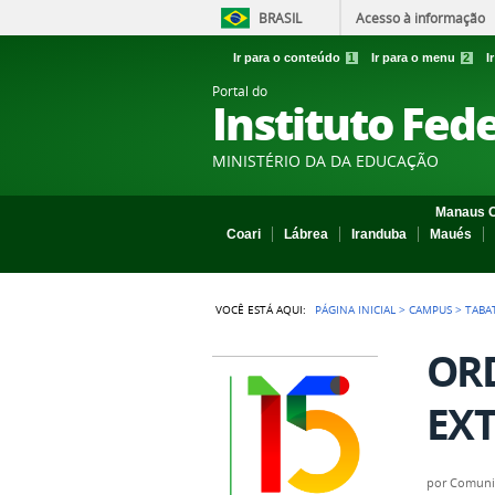
BRASIL
Acesso à informação
Ir para o conteúdo
1
Ir para o menu
2
I
Portal do
Instituto Fed
MINISTÉRIO DA DA EDUCAÇÃO
Manaus C
Coari
Lábrea
Iranduba
Maués
VOCÊ ESTÁ AQUI:
PÁGINA INICIAL
>
CAMPUS
>
TABA
ORD
EXT
por
Comuni