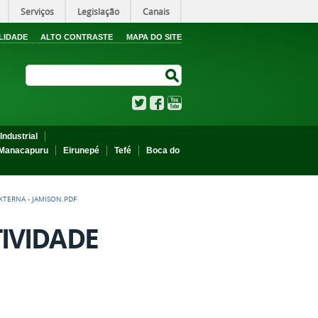
Serviços
Legislação
Canais
LIDADE
ALTO CONTRASTE
MAPA DO SITE
Search Site
Search Site
Twitter
Facebook
YouTube
Industrial
Manacapuru
Eirunepé
Tefé
Boca do
XTERNA - JAMISON.PDF
TIVIDADE