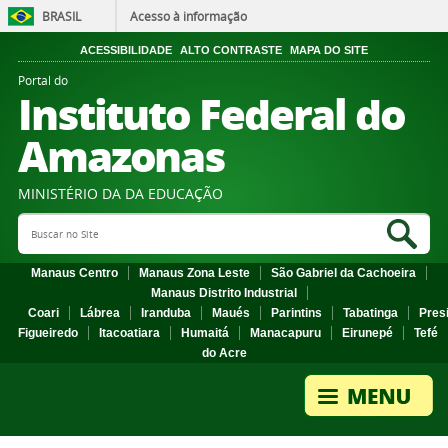
BRASIL
Acesso à informação
ACESSIBILIDADE
ALTO CONTRASTE
MAPA DO SITE
Portal do
Instituto Federal do
Amazonas
MINISTÉRIO DA DA EDUCAÇÃO
Search Site
Sea
Manaus Centro
Manaus Zona Leste
São Gabriel da Cachoeira
Manaus Distrito Industrial
Coari
Lábrea
Iranduba
Maués
Parintins
Tabatinga
Pres
Figueiredo
Itacoatiara
Humaitá
Manacapuru
Eirunepé
Tefé
do Acre