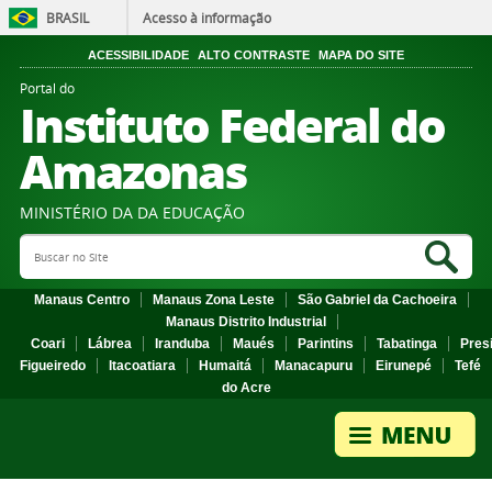
BRASIL
Acesso à informação
ACESSIBILIDADE
ALTO CONTRASTE
MAPA DO SITE
Portal do
Instituto Federal do
Amazonas
MINISTÉRIO DA DA EDUCAÇÃO
Search Site
Sea
Manaus Centro
Manaus Zona Leste
São Gabriel da Cachoeira
Manaus Distrito Industrial
Coari
Lábrea
Iranduba
Maués
Parintins
Tabatinga
Pres
Figueiredo
Itacoatiara
Humaitá
Manacapuru
Eirunepé
Tefé
do Acre