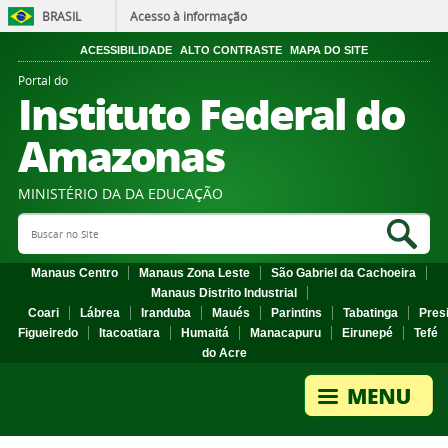
BRASIL
Acesso à informação
ACESSIBILIDADE
ALTO CONTRASTE
MAPA DO SITE
Portal do
Instituto Federal do
Amazonas
MINISTÉRIO DA DA EDUCAÇÃO
Search Site
Sea
Manaus Centro
Manaus Zona Leste
São Gabriel da Cachoeira
Manaus Distrito Industrial
Coari
Lábrea
Iranduba
Maués
Parintins
Tabatinga
Pres
Figueiredo
Itacoatiara
Humaitá
Manacapuru
Eirunepé
Tefé
do Acre