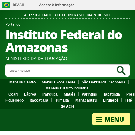
BRASIL
Acesso à informação
ACESSIBILIDADE
ALTO CONTRASTE
MAPA DO SITE
Portal do
Instituto Federal do
Amazonas
MINISTÉRIO DA DA EDUCAÇÃO
Search Site
Sea
Manaus Centro
Manaus Zona Leste
São Gabriel da Cachoeira
Manaus Distrito Industrial
Coari
Lábrea
Iranduba
Maués
Parintins
Tabatinga
Pres
Figueiredo
Itacoatiara
Humaitá
Manacapuru
Eirunepé
Tefé
do Acre