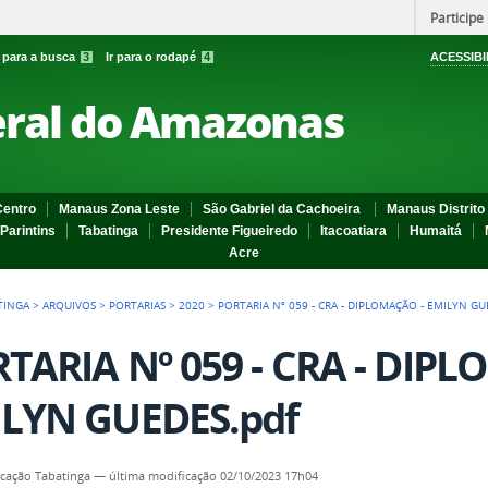
Participe
r para a busca
3
Ir para o rodapé
4
ACESSIBI
eral do Amazonas
entro
Manaus Zona Leste
São Gabriel da Cachoeira
Manaus Distrito 
Parintins
Tabatinga
Presidente Figueiredo
Itacoatiara
Humaitá
Acre
TINGA
>
ARQUIVOS
>
PORTARIAS
>
2020
>
PORTARIA Nº 059 - CRA - DIPLOMAÇÃO - EMILYN G
TARIA Nº 059 - CRA - DIP
LYN GUEDES.pdf
cação Tabatinga
—
última modificação
02/10/2023 17h04