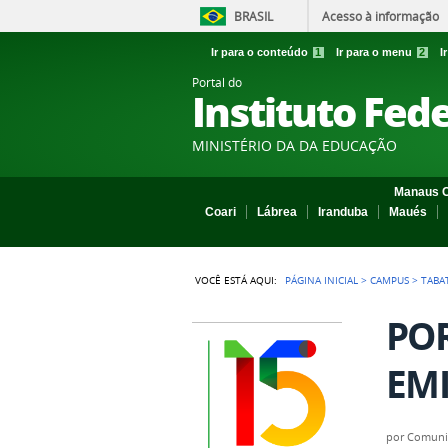
BRASIL
Acesso à informação
Ir para o conteúdo
1
Ir para o menu
2
I
Portal do
Instituto Fed
MINISTÉRIO DA DA EDUCAÇÃO
Manaus C
Coari
Lábrea
Iranduba
Maués
VOCÊ ESTÁ AQUI:
PÁGINA INICIAL
>
CAMPUS
>
TABA
POR
EMI
por
Comuni