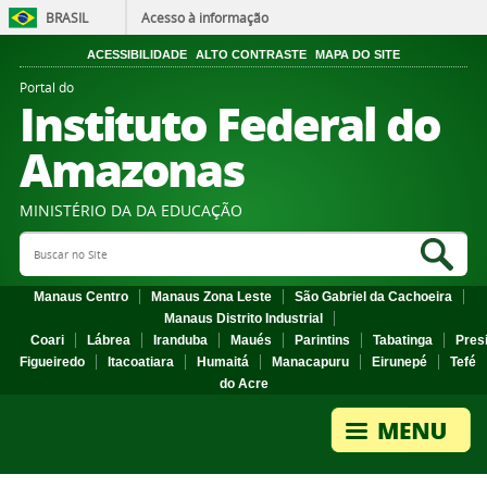
BRASIL
Acesso à informação
ACESSIBILIDADE
ALTO CONTRASTE
MAPA DO SITE
Portal do
Instituto Federal do
Amazonas
MINISTÉRIO DA DA EDUCAÇÃO
Search Site
Sea
Manaus Centro
Manaus Zona Leste
São Gabriel da Cachoeira
Manaus Distrito Industrial
Coari
Lábrea
Iranduba
Maués
Parintins
Tabatinga
Pres
Figueiredo
Itacoatiara
Humaitá
Manacapuru
Eirunepé
Tefé
do Acre